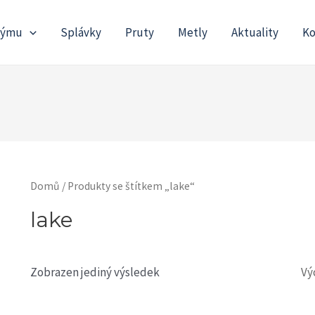
týmu
Splávky
Pruty
Metly
Aktuality
Ko
Domů
/ Produkty se štítkem „lake“
lake
Zobrazen jediný výsledek