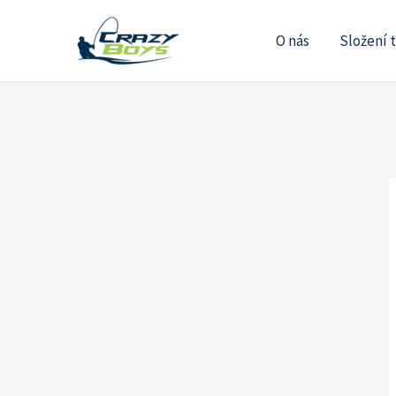
O nás
Složení 