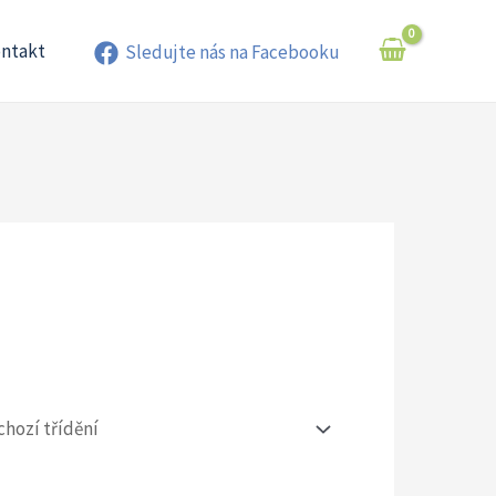
+420 776 888 889 (Po-Pá 8-15 hod.)
ntakt
Sledujte nás na Facebooku